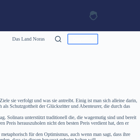
Das Land Noras
Onlyoffice
e sie verfolgt und was sie antreibt. Einig ist man sich alleine darin,
h als Schutzgottheit der Glücksritter und Abenteurer, die durch das
g. Solinara unterstützt traditionell die, die wagemutig sind und bereit
n Preis herauszuholen nicht den besten Preis verdient hat, den er
eher metaphorisch für den Optimismus, auch wenn man sagt, dass ihre
rden, dass sie diesen bewusst geheim halten will.