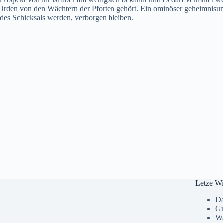
 Orden von den Wächtern der Pforten gehört. Ein ominöser geheimnisum
il des Schicksals werden, verborgen bleiben.
Letze Wi
Da
Gr
Wa