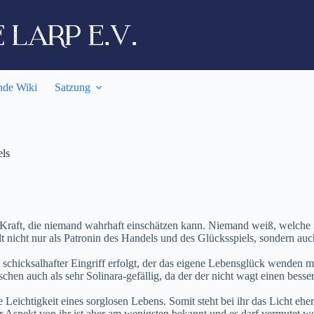
nde Wiki
Satzung
els
Kraft, die niemand wahrhaft einschätzen kann. Niemand weiß, welche Ziel
ilt nicht nur als Patronin des Handels und des Glücksspiels, sondern auc
n schicksalhafter Eingriff erfolgt, der das eigene Lebensglück wenden ma
en auch als sehr Solinara-gefällig, da der der nicht wagt einen bessere
die Leichtigkeit eines sorglosen Lebens. Somit steht bei ihr das Licht 
r Aspekt von ihr ist aber am wenigsten bekannt und es darf vermutet we