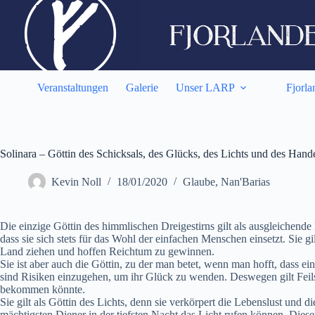
Zum
Inhalt
springen
Veranstaltungen
Galerie
Unser LARP
Fjorla
Solinara – Göttin des Schicksals, des Glücks, des Lichts und des Hand
Kevin Noll
18/01/2020
Glaube
,
Nan'Barias
Die einzige Göttin des himmlischen Dreigestirns gilt als ausgleichende 
dass sie sich stets für das Wohl der einfachen Menschen einsetzt. Sie g
Land ziehen und hoffen Reichtum zu gewinnen.
Sie ist aber auch die Göttin, zu der man betet, wenn man hofft, dass ei
sind Risiken einzugehen, um ihr Glück zu wenden. Deswegen gilt Feilsch
bekommen könnte.
Sie gilt als Göttin des Lichts, denn sie verkörpert die Lebenslust und 
mächtigsten Diener in der tiefsten Nacht das Licht rufen können. Diese