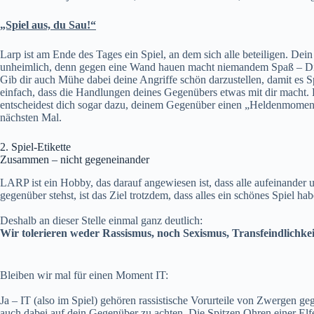
„Spiel aus, du Sau!“
Larp ist am Ende des Tages ein Spiel, an dem sich alle beteiligen. Dei
unheimlich, denn gegen eine Wand hauen macht niemandem Spaß – Die
Gib dir auch Mühe dabei deine Angriffe schön darzustellen, damit es Sp
einfach, dass die Handlungen deines Gegenübers etwas mit dir macht. R
entscheidest dich sogar dazu, deinem Gegenüber einen „Heldenmoment“
nächsten Mal.
2. Spiel-Etikette
Zusammen – nicht gegeneinander
LARP ist ein Hobby, das darauf angewiesen ist, dass alle aufeinander
gegenüber stehst, ist das Ziel trotzdem, dass alles ein schönes Spiel 
Deshalb an dieser Stelle einmal ganz deutlich:
Wir tolerieren weder Rassismus, noch Sexismus, Transfeindlichkeit
Bleiben wir mal für einen Moment IT:
Ja – IT (also im Spiel) gehören rassistische Vorurteile von Zwergen ge
auch dabei auf dein Gegenüber zu achten. Die Spitzen Ohren einer Elfe