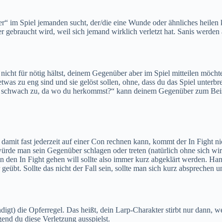
er“ im Spiel jemanden sucht, der/die eine Wunde oder ähnliches heilen 
er gebraucht wird, weil sich jemand wirklich verletzt hat. Sanis werden
cht für nötig hältst, deinem Gegenüber aber im Spiel mitteilen möchtes
etwas zu eng sind und sie gelöst sollen, ohne, dass du das Spiel unterb
 so schwach zu, da wo du herkommst?“ kann deinem Gegenüber zum Beisp
it fast jederzeit auf einer Con rechnen kann, kommt der In Fight nich
ürde man sein Gegenüber schlagen oder treten (natürlich ohne sich wirkl
n den In Fight gehen will sollte also immer kurz abgeklärt werden. Han
eübt. Sollte das nicht der Fall sein, sollte man sich kurz absprechen un
igt) die Opferregel. Das heißt, dein Larp-Charakter stirbt nur dann, 
end du diese Verletzung ausspielst.