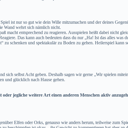
n Spiel ist nur so gut wie dein Wille mitzumachen und der deines Gegen
 Wand wehrt sich nämlich nicht.
aß macht entsprechend zu reagieren. Ausspielen heißt dabei nicht gleic
eagiere. Das kann auch bedeuten dass du nur „Ha! Ist das alles was du 
 zu schenken und spektakulär zu Boden zu gehen. Heilerspiel kann sc
 und sich selbst Acht geben. Deshalb sagen wir gerne „Wir spielen mit
haben und glücklich nach Hause gehen.
 oder jegliche weitere Art einen anderen Menschen aktiv anzugehen,
genüber Elfen oder Orks, genauso wie anders herum, teilweise zum Spiel
 zu beschimpfen ist okay – ihr Gewicht zu kommentieren hat aber an di