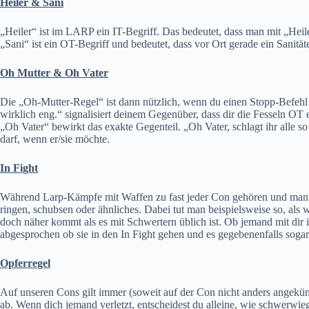
Heiler & Sani
„Heiler“ ist im LARP ein IT-Begriff. Das bedeutet, dass man mit „Heil
„Sani“ ist ein OT-Begriff und bedeutet, dass vor Ort gerade ein Sanität
Oh Mutter & Oh Vater
Die „Oh-Mutter-Regel“ ist dann nützlich, wenn du einen Stopp-Befehl ni
wirklich eng.“ signalisiert deinem Gegenüber, dass dir die Fesseln OT 
„Oh Vater“ bewirkt das exakte Gegenteil. „Oh Vater, schlagt ihr alle
darf, wenn er/sie möchte.
In Fight
Während Larp-Kämpfe mit Waffen zu fast jeder Con gehören und man dam
ringen, schubsen oder ähnliches. Dabei tut man beispielsweise so, als w
doch näher kommt als es mit Schwertern üblich ist. Ob jemand mit dir i
abgesprochen ob sie in den In Fight gehen und es gegebenenfalls sogar g
Opferregel
Auf unseren Cons gilt immer (soweit auf der Con nicht anders angekünd
ab. Wenn dich jemand verletzt, entscheidest du alleine, wie schwerwieg