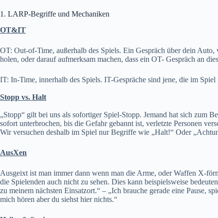
1. LARP-Begriffe und Mechaniken
OT&IT
OT: Out-of-Time, außerhalb des Spiels. Ein Gespräch über dein Auto,
holen, oder darauf aufmerksam machen, dass ein OT- Gespräch an diese
IT: In-Time, innerhalb des Spiels. IT-Gespräche sind jene, die im Spiel
Stopp vs. Halt
„Stopp“ gilt bei uns als sofortiger Spiel-Stopp. Jemand hat sich zum B
sofort unterbrochen, bis die Gefahr gebannt ist, verletzte Personen ve
Wir versuchen deshalb im Spiel nur Begriffe wie „Halt!“ Oder „Achtu
AusXen
Ausgeixt ist man immer dann wenn man die Arme, oder Waffen X-förmig v
die Spielenden auch nicht zu sehen. Dies kann beispielsweise bedeute
zu meinem nächsten Einsatzort.“ – „Ich brauche gerade eine Pause, spiel 
mich hören aber du siehst hier nichts.“