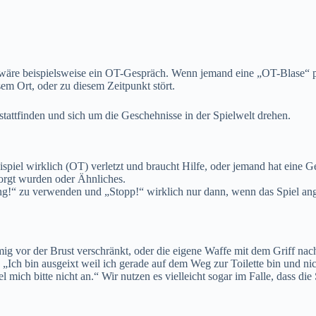
 wäre beispielsweise ein OT-Gespräch. Wenn jemand eine „OT-Blase“ pl
m Ort, oder zu diesem Zeitpunkt stört.
 stattfinden und sich um die Geschehnisse in der Spielwelt drehen.
eispiel wirklich (OT) verletzt und braucht Hilfe, oder jemand hat eine 
rsorgt wurden oder Ähnliches.
ng!“ zu verwenden und „Stopp!“ wirklich nur dann, wenn das Spiel ang
or der Brust verschränkt, oder die eigene Waffe mit dem Griff nach obe
n „Ich bin ausgeixt weil ich gerade auf dem Weg zur Toilette bin und 
mich bitte nicht an.“ Wir nutzen es vielleicht sogar im Falle, dass die S